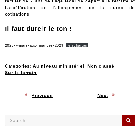
reculer de 2 ans de l’âge légal de départ à la retraite et
l’accélération de l’allongement de la durée de
cotisations.
Il faut durcir le ton !
2023-7-mars-aux-finances-2023
Télécharger
Categories:
Au niveau ministériel
,
Non classé
,
Sur le terrain
Navigation
:
:
Previous
Next
de
Search
SE
l’article
for: