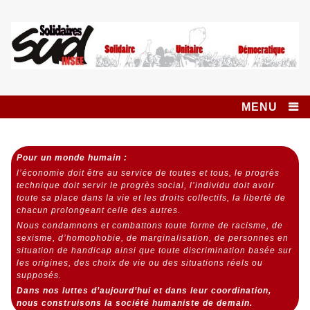
Skip
to
content
Syndicat SUD
SOLIDAIRES UNITAIRE DÉMOCRATIQUE
INSEE SOLIDAIRES
MENU
Pour un monde humain :
l’économie doit être au service de toutes et tous,
le progrès
technique doit servir le progrès social,
l’individu doit avoir
toute sa place dans la vie et les droits collectifs, la liberté de
chacun prolongeant celle des autres.
Nous condamnons et combattons toute forme de racisme, de
sexisme, d’homophobie, de marginalisation, de personnes en
situation de handicap ainsi que toute discrimination basée sur
les origines, des choix de vie ou des situations réels ou
supposés.
Dans nos luttes d’aujourd’hui et dans leur coordination,
nous construisons la société humaniste de demain.