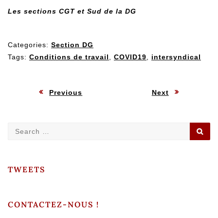
Les sections CGT et Sud de la DG
Categories:
Section DG
Tags:
Conditions de travail
,
COVID19
,
intersyndical
Navigation
:
:
Previous
Next
de
Search
SE
l’article
for:
TWEETS
CONTACTEZ-NOUS !