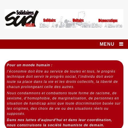
Skip
to
content
Syndicat SUD
SOLIDAIRES UNITAIRE DÉMOCRATIQUE
INSEE SOLIDAIRES
MENU
Pour un monde humain :
l’économie doit être au service de toutes et tous,
le progrès
technique doit servir le progrès social,
l’individu doit avoir
toute sa place dans la vie et les droits collectifs, la liberté de
chacun prolongeant celle des autres.
Nous condamnons et combattons toute forme de racisme, de
sexisme, d’homophobie, de marginalisation, de personnes en
situation de handicap ainsi que toute discrimination basée sur
les origines, des choix de vie ou des situations réels ou
supposés.
Dans nos luttes d’aujourd’hui et dans leur coordination,
nous construisons la société humaniste de demain.