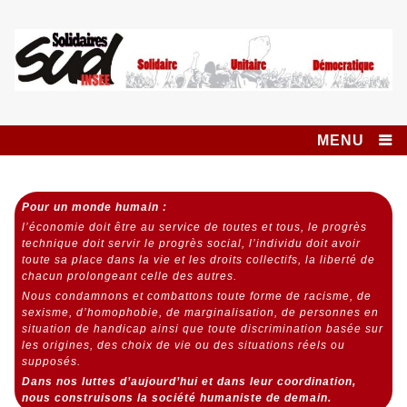
Skip
to
content
Syndicat SUD
SOLIDAIRES UNITAIRE DÉMOCRATIQUE
INSEE SOLIDAIRES
MENU
Pour un monde humain :
l’économie doit être au service de toutes et tous,
le progrès
technique doit servir le progrès social,
l’individu doit avoir
toute sa place dans la vie et les droits collectifs, la liberté de
chacun prolongeant celle des autres.
Nous condamnons et combattons toute forme de racisme, de
sexisme, d’homophobie, de marginalisation, de personnes en
situation de handicap ainsi que toute discrimination basée sur
les origines, des choix de vie ou des situations réels ou
supposés.
Dans nos luttes d’aujourd’hui et dans leur coordination,
nous construisons la société humaniste de demain.