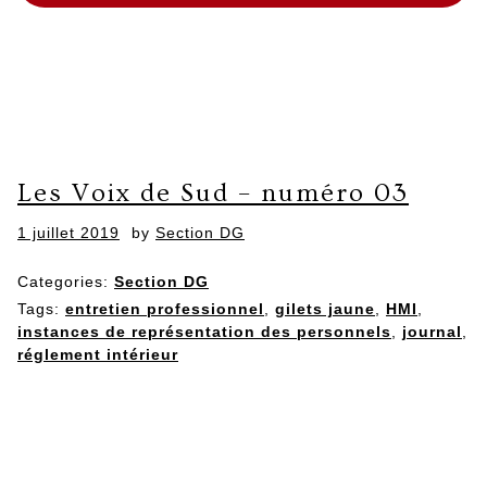
Les Voix de Sud – numéro 03
Posted
1 juillet 2019
by
Section DG
on
Categories:
Section DG
Tags:
entretien professionnel
,
gilets jaune
,
HMI
,
instances de représentation des personnels
,
journal
,
réglement intérieur