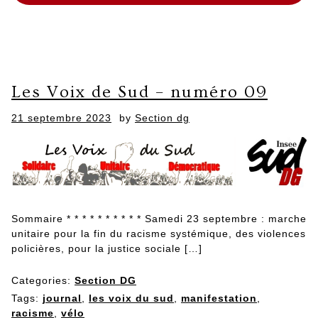
Les Voix de Sud – numéro 09
Posted
21 septembre 2023
by
Section dg
on
Sommaire * * * * * * * * * * Samedi 23 septembre : marche
unitaire pour la fin du racisme systémique, des violences
policières, pour la justice sociale […]
Categories:
Section DG
Tags:
journal
,
les voix du sud
,
manifestation
,
racisme
,
vélo