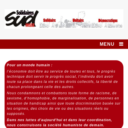
Skip
to
content
Syndicat SUD
SOLIDAIRES UNITAIRE DÉMOCRATIQUE
INSEE SOLIDAIRES
MENU
Pour un monde humain :
l’économie doit être au service de toutes et tous,
le progrès
technique doit servir le progrès social,
l’individu doit avoir
toute sa place dans la vie et les droits collectifs, la liberté de
chacun prolongeant celle des autres.
Nous condamnons et combattons toute forme de racisme, de
sexisme, d’homophobie, de marginalisation, de personnes en
situation de handicap ainsi que toute discrimination basée sur
les origines, des choix de vie ou des situations réels ou
supposés.
Dans nos luttes d’aujourd’hui et dans leur coordination,
nous construisons la société humaniste de demain.