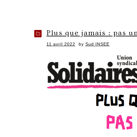
Plus que jamais : pas un
Posted
11 avril 2022
by
Sud INSEE
on