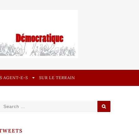
ES AGENT-E-S
SUR LE TERRAIN
Search
SEARCH
for:
TWEETS