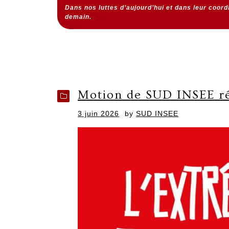
Dans nos luttes d’aujourd’hui et dans leur coor
demain.
Motion de SUD INSEE r
Posted
3 juin 2026
by
SUD INSEE
on