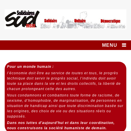
Skip
to
content
Syndicat SUD
SOLIDAIRES UNITAIRE DÉMOCRATIQUE
INSEE SOLIDAIRES
MENU
Pour un monde humain :
l’économie doit être au service de toutes et tous,
le progrès
technique doit servir le progrès social,
l’individu doit avoir
toute sa place dans la vie et les droits collectifs, la liberté de
chacun prolongeant celle des autres.
Nous condamnons et combattons toute forme de racisme, de
sexisme, d’homophobie, de marginalisation, de personnes en
situation de handicap ainsi que toute discrimination basée sur
les origines, des choix de vie ou des situations réels ou
supposés.
Dans nos luttes d’aujourd’hui et dans leur coordination,
nous construisons la société humaniste de demain.