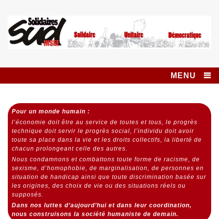
Skip
to
content
Syndicat SUD
SOLIDAIRES UNITAIRE DÉMOCRATIQUE
INSEE SOLIDAIRES
MENU
Pour un monde humain :
l’économie doit être au service de toutes et tous,
le progrès
technique doit servir le progrès social,
l’individu doit avoir
toute sa place dans la vie et les droits collectifs, la liberté de
chacun prolongeant celle des autres.
Nous condamnons et combattons toute forme de racisme, de
sexisme, d’homophobie, de marginalisation, de personnes en
situation de handicap ainsi que toute discrimination basée sur
les origines, des choix de vie ou des situations réels ou
supposés.
Dans nos luttes d’aujourd’hui et dans leur coordination,
nous construisons la société humaniste de demain.