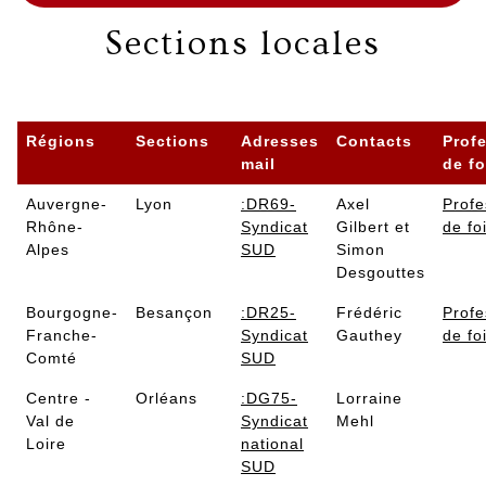
Sections locales
Régions
Sections
Adresses
Contacts
Prof
mail
de fo
Auvergne-
Lyon
:DR69-
Axel
Profe
Rhône-
Syndicat
Gilbert et
de fo
Alpes
SUD
Simon
Desgouttes
Bourgogne-
Besançon
:DR25-
Frédéric
Profe
Franche-
Syndicat
Gauthey
de fo
Comté
SUD
Centre -
Orléans
:DG75-
Lorraine
Val de
Syndicat
Mehl
Loire
national
SUD