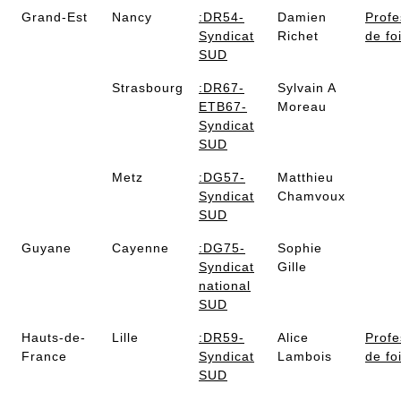
Grand-Est
Nancy
:DR54-
Damien
Profe
Syndicat
Richet
de fo
SUD
Strasbourg
:DR67-
Sylvain A
ETB67-
Moreau
Syndicat
SUD
Metz
:DG57-
Matthieu
Syndicat
Chamvoux
SUD
Guyane
Cayenne
:DG75-
Sophie
Syndicat
Gille
national
SUD
Hauts-de-
Lille
:DR59-
Alice
Profe
France
Syndicat
Lambois
de fo
SUD