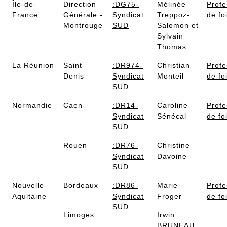
Île-de-
Direction
:DG75-
Mélinée
Profe
France
Générale -
Syndicat
Treppoz-
de fo
Montrouge
SUD
Salomon et
Sylvain
Thomas
La Réunion
Saint-
:DR974-
Christian
Profe
Denis
Syndicat
Monteil
de fo
SUD
Normandie
Caen
:DR14-
Caroline
Profe
Syndicat
Sénécal
de fo
SUD
Rouen
:DR76-
Christine
Syndicat
Davoine
SUD
Nouvelle-
Bordeaux
:DR86-
Marie
Profe
Aquitaine
Syndicat
Froger
de fo
SUD
Limoges
Irwin
BRUNEAU