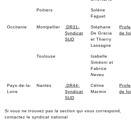
Poitiers
Solène
Faguet
Occitanie
Montpellier
:DR31-
Stéphane
Profe
Syndicat
De Gracia
de fo
SUD
et Thierry
Lassagne
Toulouse
Isabelle
Siméoni et
Fabrice
Neveu
Pays-de-la-
Nantes
:DR44-
Céline
Profe
Loire
Syndicat
Marmin
de fo
SUD
Si vous ne trouvez pas la section qui vous correspond,
contactez le syndicat national