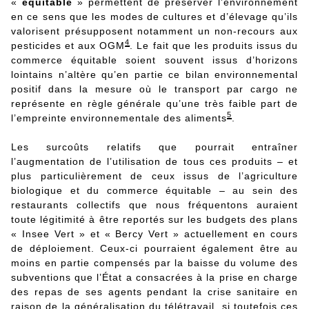
«
équitable
» permettent de préserver l’environnement
en ce sens que les modes de cultures et d’élevage qu’ils
valorisent présupposent notamment un non-recours aux
4
pesticides et aux OGM
. Le fait que les produits issus du
commerce équitable soient souvent issus d’horizons
lointains n’altère qu’en partie ce bilan environnemental
positif dans la mesure où le transport par cargo ne
représente en règle générale qu’une très faible part de
5
l’empreinte environnementale des aliments
.
Les surcoûts relatifs que pourrait entraîner
l’augmentation de l’utilisation de tous ces produits – et
plus particulièrement de ceux issus de l’agriculture
biologique et du commerce équitable – au sein des
restaurants collectifs que nous fréquentons auraient
toute légitimité à être reportés sur les budgets des plans
« Insee Vert » et « Bercy Vert » actuellement en cours
de déploiement. Ceux-ci pourraient également être au
moins en partie compensés par la baisse du volume des
subventions que l’État a consacrées à la prise en charge
des repas de ses agents pendant la crise sanitaire en
raison de la généralisation du télétravail, si toutefois ces