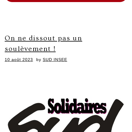
On ne dissout pas un
soulèvement !
Posted
10 août 2023
by
SUD INSEE
on