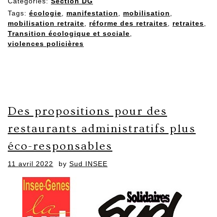
Categories:
Section DG
Tags:
écologie
,
manifestation
,
mobilisation
,
mobilisation retraite
,
réforme des retraites
,
retraites
,
Transition écologique et sociale
,
violences policières
Des propositions pour des
restaurants administratifs plus
éco-responsables
Posted
11 avril 2022
by
Sud INSEE
on