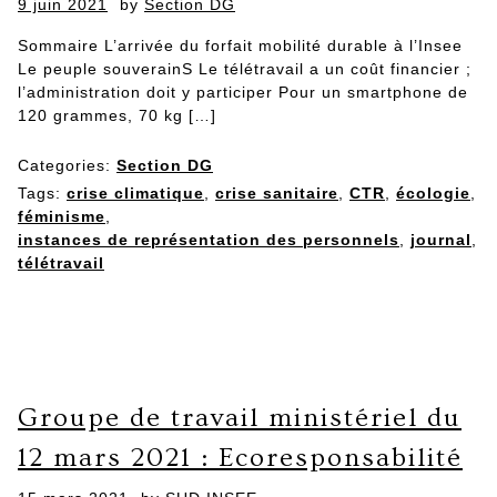
Posted
9 juin 2021
by
Section DG
on
Sommaire L’arrivée du forfait mobilité durable à l’Insee
Le peuple souverainS Le télétravail a un coût financier ;
l’administration doit y participer Pour un smartphone de
120 grammes, 70 kg […]
Categories:
Section DG
Tags:
crise climatique
,
crise sanitaire
,
CTR
,
écologie
,
féminisme
,
instances de représentation des personnels
,
journal
,
télétravail
Groupe de travail ministériel du
12 mars 2021 : Ecoresponsabilité