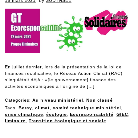
Posted
15 mars 2021
by
SUD INSEE
on
En juillet dernier, lors de la présentation de la loi de
finances rectificative, le Réseau Action Climat (RAC)
s’inquiétait déjà : «[le gouvernement] finance des
activités économiques à l’origine de […]
Categories:
Au niveau ministériel
,
Non classé
Tags:
Bercy
,
climat
,
comité technique ministériel
,
crise climatique
,
écologie
,
Ecoresponsabilité
,
GIEC
,
liminaire
,
Transition écologique et sociale