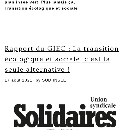
plan insee vert
,
Plus jamais ça
,
Transition écologique et sociale
Rapport du GIEC : La transition
écologique et sociale, c’est la
seule alternative !
Posted
17 août 2021
by
SUD INSEE
on