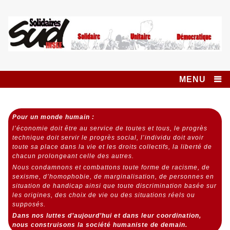
Skip
to
content
Syndicat SUD
SOLIDAIRES UNITAIRE DÉMOCRATIQUE
INSEE SOLIDAIRES
MENU
Pour un monde humain :
l’économie doit être au service de toutes et tous,
le progrès
technique doit servir le progrès social,
l’individu doit avoir
toute sa place dans la vie et les droits collectifs, la liberté de
chacun prolongeant celle des autres.
Nous condamnons et combattons toute forme de racisme, de
sexisme, d’homophobie, de marginalisation, de personnes en
situation de handicap ainsi que toute discrimination basée sur
les origines, des choix de vie ou des situations réels ou
supposés.
Dans nos luttes d’aujourd’hui et dans leur coordination,
nous construisons la société humaniste de demain.