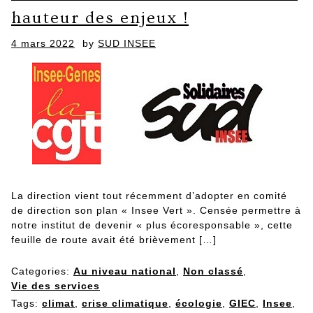
hauteur des enjeux !
Posted
4 mars 2022
by
SUD INSEE
on
La direction vient tout récemment d’adopter en comité
de direction son plan « Insee Vert ». Censée permettre à
notre institut de devenir « plus écoresponsable », cette
feuille de route avait été brièvement […]
Categories:
Au niveau national
,
Non classé
,
Vie des services
Tags:
climat
,
crise climatique
,
écologie
,
GIEC
,
Insee
,