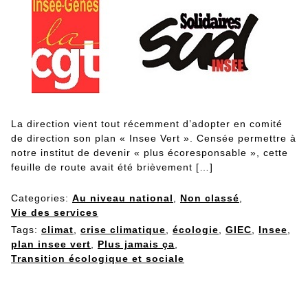
La direction vient tout récemment d’adopter en comité
de direction son plan « Insee Vert ». Censée permettre à
notre institut de devenir « plus écoresponsable », cette
feuille de route avait été brièvement […]
Categories:
Au niveau national
,
Non classé
,
Vie des services
Tags:
climat
,
crise climatique
,
écologie
,
GIEC
,
Insee
,
plan insee vert
,
Plus jamais ça
,
Transition écologique et sociale