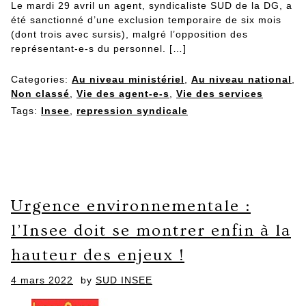
Le mardi 29 avril un agent, syndicaliste SUD de la DG, a
été sanctionné d’une exclusion temporaire de six mois
(dont trois avec sursis), malgré l’opposition des
représentant-e-s du personnel. […]
Categories:
Au niveau ministériel
,
Au niveau national
,
Non classé
,
Vie des agent-e-s
,
Vie des services
Tags:
Insee
,
repression syndicale
Urgence environnementale :
l’Insee doit se montrer enfin à la
hauteur des enjeux !
Posted
4 mars 2022
by
SUD INSEE
on