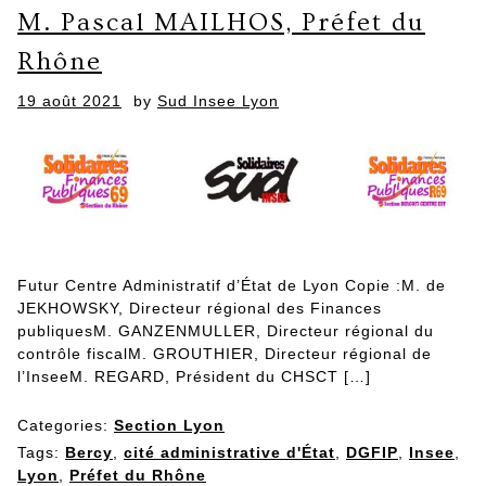
M. Pascal MAILHOS, Préfet du
Rhône
Posted
19 août 2021
by
Sud Insee Lyon
on
Futur Centre Administratif d’État de Lyon Copie :M. de
JEKHOWSKY, Directeur régional des Finances
publiquesM. GANZENMULLER, Directeur régional du
contrôle fiscalM. GROUTHIER, Directeur régional de
l’InseeM. REGARD, Président du CHSCT […]
Categories:
Section Lyon
Tags:
Bercy
,
cité administrative d'État
,
DGFIP
,
Insee
,
Lyon
,
Préfet du Rhône