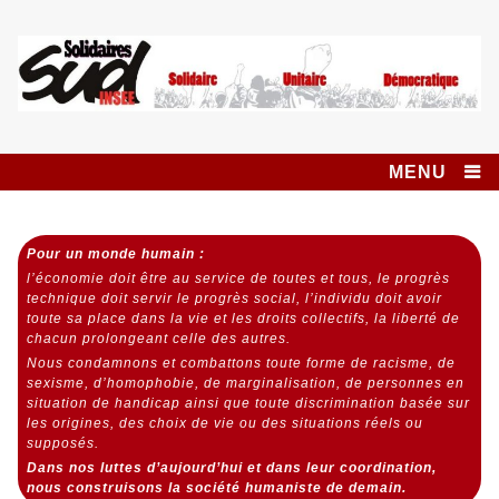
Skip
to
content
Syndicat SUD
SOLIDAIRES UNITAIRE DÉMOCRATIQUE
INSEE SOLIDAIRES
MENU
Pour un monde humain :
l’économie doit être au service de toutes et tous,
le progrès
technique doit servir le progrès social,
l’individu doit avoir
toute sa place dans la vie et les droits collectifs, la liberté de
chacun prolongeant celle des autres.
Nous condamnons et combattons toute forme de racisme, de
sexisme, d’homophobie, de marginalisation, de personnes en
situation de handicap ainsi que toute discrimination basée sur
les origines, des choix de vie ou des situations réels ou
supposés.
Dans nos luttes d’aujourd’hui et dans leur coordination,
nous construisons la société humaniste de demain.