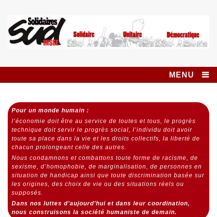
Skip
to
content
Syndicat SUD
SOLIDAIRES UNITAIRE DÉMOCRATIQUE
INSEE SOLIDAIRES
MENU
Pour un monde humain :
l’économie doit être au service de toutes et tous,
le progrès
technique doit servir le progrès social,
l’individu doit avoir
toute sa place dans la vie et les droits collectifs, la liberté de
chacun prolongeant celle des autres.
Nous condamnons et combattons toute forme de racisme, de
sexisme, d’homophobie, de marginalisation, de personnes en
situation de handicap ainsi que toute discrimination basée sur
les origines, des choix de vie ou des situations réels ou
supposés.
Dans nos luttes d’aujourd’hui et dans leur coordination,
nous construisons la société humaniste de demain.