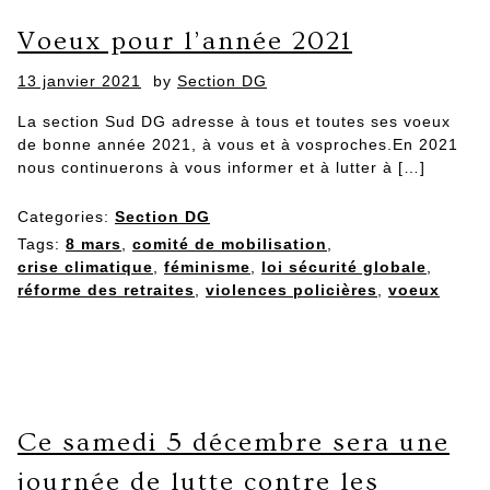
Voeux pour l’année 2021
Posted
13 janvier 2021
by
Section DG
on
La section Sud DG adresse à tous et toutes ses voeux
de bonne année 2021, à vous et à vosproches.En 2021
nous continuerons à vous informer et à lutter à […]
Categories:
Section DG
Tags:
8 mars
,
comité de mobilisation
,
crise climatique
,
féminisme
,
loi sécurité globale
,
réforme des retraites
,
violences policières
,
voeux
Ce samedi 5 décembre sera une
journée de lutte contre les