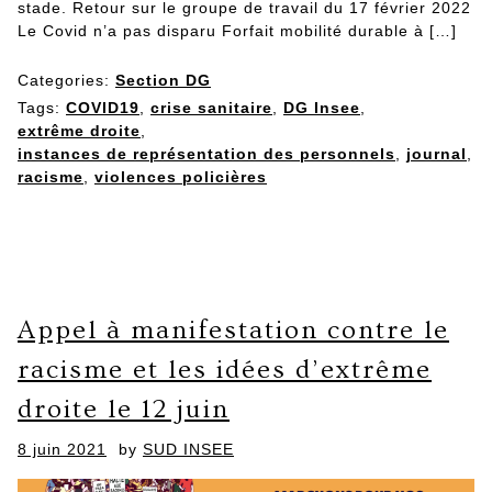
stade. Retour sur le groupe de travail du 17 février 2022
Le Covid n’a pas disparu Forfait mobilité durable à […]
Categories:
Section DG
Tags:
COVID19
,
crise sanitaire
,
DG Insee
,
extrême droite
,
instances de représentation des personnels
,
journal
,
racisme
,
violences policières
Appel à manifestation contre le
racisme et les idées d’extrême
droite le 12 juin
Posted
8 juin 2021
by
SUD INSEE
on