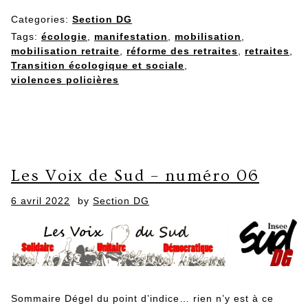
Categories:
Section DG
Tags:
écologie
,
manifestation
,
mobilisation
,
mobilisation retraite
,
réforme des retraites
,
retraites
,
Transition écologique et sociale
,
violences policières
Les Voix de Sud – numéro 06
Posted
6 avril 2022
by
Section DG
on
Sommaire Dégel du point d’indice… rien n’y est à ce