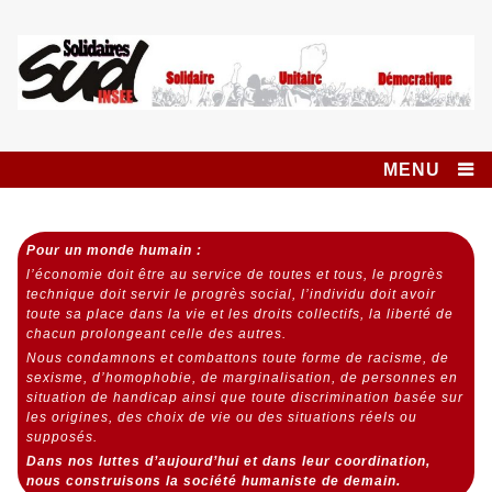
Skip
to
content
Syndicat SUD
SOLIDAIRES UNITAIRE DÉMOCRATIQUE
INSEE SOLIDAIRES
MENU
Pour un monde humain :
l’économie doit être au service de toutes et tous,
le progrès
technique doit servir le progrès social,
l’individu doit avoir
toute sa place dans la vie et les droits collectifs, la liberté de
chacun prolongeant celle des autres.
Nous condamnons et combattons toute forme de racisme, de
sexisme, d’homophobie, de marginalisation, de personnes en
situation de handicap ainsi que toute discrimination basée sur
les origines, des choix de vie ou des situations réels ou
supposés.
Dans nos luttes d’aujourd’hui et dans leur coordination,
nous construisons la société humaniste de demain.