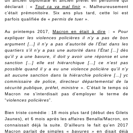
un ancien diplomate et ancien préfet en personne qui
déclarait : «
Tout ça va mal finir
». Malheureusement
c’était prémonitoire. Six ans plus tard, cette loi est
parfois qualifiée de «
permis de tuer
».
Au printemps 2017,
Macron en était à dire
: «
Pour
expliquer les violences policières il n’y a pas de bon
argument […] il n’y a pas d’autorité de l’État dans les
quartiers s’il n’y a pas une autorité dans l’État […] dès
qu’il y a une bavure, il doit y avoir une réponse et une
sanction […] elle est hiérarchique […] ce n’est pas
possible quand il y a eu une violence policière qu’il n’y
ait aucune sanction dans la hiérarchie policière […] yc
commissaire de police, directeur départemental de la
sécurité publique, préfet, ministre
». C’était le temps où
Macron ne s’interdisait pas d’employer le terme de
“
violences policières
”.
Bien triste comédie : 18 mois plus tard (début des Gilets
Jaunes), et 6 mois après les affaires Benalla/Macron, on
connaissait déjà la suite. D’ailleurs le fait qu’en 2017
Macron parlait de simples «
bavures »
en disait déjà