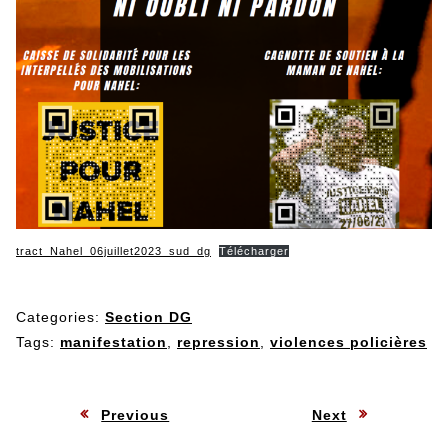
tract_Nahel_06juillet2023_sud_dg
Télécharger
Categories:
Section DG
Tags:
manifestation
,
repression
,
violences policières
Navigation
:
:
Previous
Next