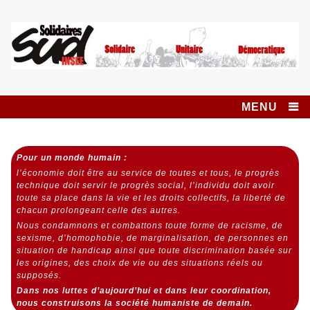
Skip
to
content
Syndicat SUD
SOLIDAIRES UNITAIRE DÉMOCRATIQUE
INSEE SOLIDAIRES
MENU
Pour un monde humain :
l’économie doit être au service de toutes et tous,
le progrès
technique doit servir le progrès social,
l’individu doit avoir
toute sa place dans la vie et les droits collectifs, la liberté de
chacun prolongeant celle des autres.
Nous condamnons et combattons toute forme de racisme, de
sexisme, d’homophobie, de marginalisation, de personnes en
situation de handicap ainsi que toute discrimination basée sur
les origines, des choix de vie ou des situations réels ou
supposés.
Dans nos luttes d’aujourd’hui et dans leur coordination,
nous construisons la société humaniste de demain.