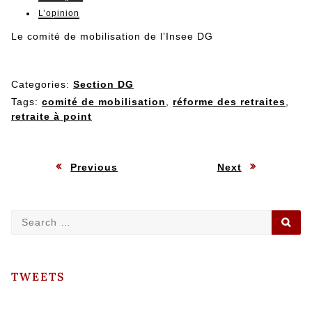
L’opinion
Le comité de mobilisation de l’Insee DG
Categories:
Section DG
Tags:
comité de mobilisation
,
réforme des retraites
,
retraite à point
Navigation
:
:
Previous
Next
de
Search
SE
l’article
for:
TWEETS