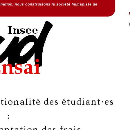
dination, nous construisons la société humaniste de
tionalité des étudiant·es
:
ntation des frais