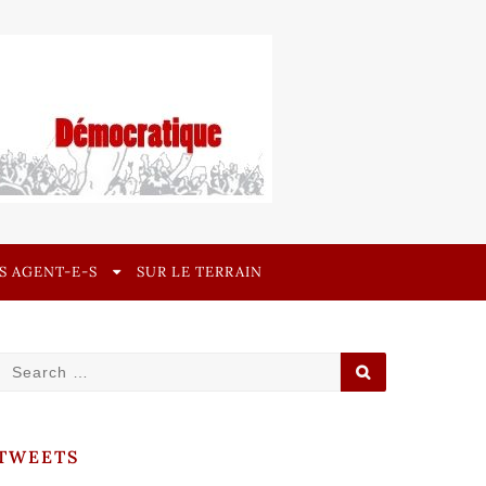
ES AGENT-E-S
SUR LE TERRAIN
Search
SEARCH
for:
TWEETS