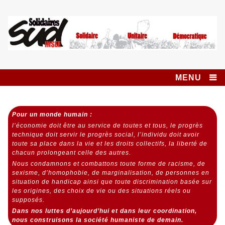
Skip
to
content
Syndicat SUD
SOLIDAIRES UNITAIRE DÉMOCRATIQUE
INSEE SOLIDAIRES
MENU
Pour un monde humain :
l’économie doit être au service de toutes et tous,
le progrès
technique doit servir le progrès social,
l’individu doit avoir
toute sa place dans la vie et les droits collectifs, la liberté de
chacun prolongeant celle des autres.
Nous condamnons et combattons toute forme de racisme, de
sexisme, d’homophobie, de marginalisation, de personnes en
situation de handicap ainsi que toute discrimination basée sur
les origines, des choix de vie ou des situations réels ou
supposés.
Dans nos luttes d’aujourd’hui et dans leur coordination,
nous construisons la société humaniste de demain.