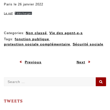
Paris le 26 janvier 2022
Le pdf
Télécharger
Categories:
Non classé
,
Vie des agent-e-s
Tags:
fonction publique
,
protection sociale complémentaire
,
Sécurité sociale
Navigation
:
:
Previous
Next
de
Search
SE
l’article
for:
TWEETS