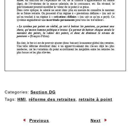
Categories:
Section DG
Tags:
HMI
,
réforme des retraites
,
retraite à point
Navigation
:
:
Previous
Next