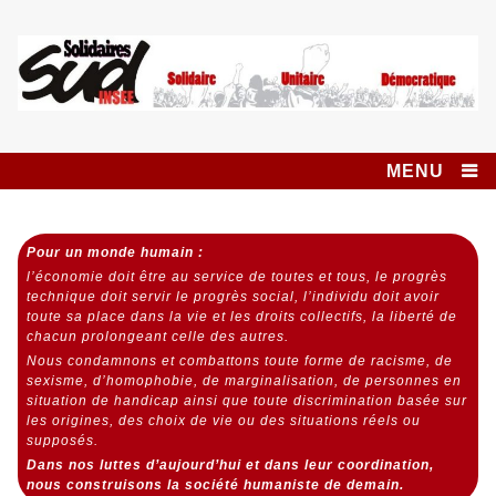
Skip
to
content
Syndicat SUD
SOLIDAIRES UNITAIRE DÉMOCRATIQUE
INSEE SOLIDAIRES
MENU
Pour un monde humain :
l’économie doit être au service de toutes et tous,
le progrès
technique doit servir le progrès social,
l’individu doit avoir
toute sa place dans la vie et les droits collectifs, la liberté de
chacun prolongeant celle des autres.
Nous condamnons et combattons toute forme de racisme, de
sexisme, d’homophobie, de marginalisation, de personnes en
situation de handicap ainsi que toute discrimination basée sur
les origines, des choix de vie ou des situations réels ou
supposés.
Dans nos luttes d’aujourd’hui et dans leur coordination,
nous construisons la société humaniste de demain.