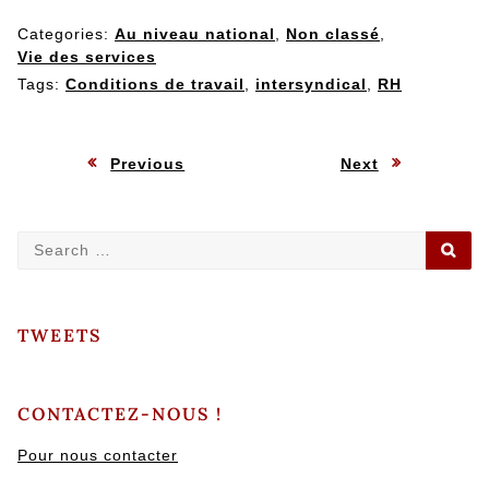
Categories:
Au niveau national
,
Non classé
,
Vie des services
Tags:
Conditions de travail
,
intersyndical
,
RH
Navigation
:
:
Previous
Next
de
Search
SE
l’article
for:
TWEETS
CONTACTEZ-NOUS !
Pour nous contacter