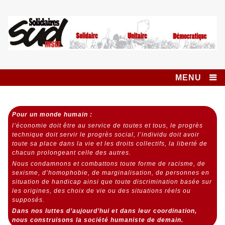
Skip
to
content
Syndicat SUD
SOLIDAIRES UNITAIRE DÉMOCRATIQUE
INSEE SOLIDAIRES
MENU
Pour un monde humain :
l’économie doit être au service de toutes et tous,
le progrès
technique doit servir le progrès social,
l’individu doit avoir
toute sa place dans la vie et les droits collectifs, la liberté de
chacun prolongeant celle des autres.
Nous condamnons et combattons toute forme de racisme, de
sexisme, d’homophobie, de marginalisation, de personnes en
situation de handicap ainsi que toute discrimination basée sur
les origines, des choix de vie ou des situations réels ou
supposés.
Dans nos luttes d’aujourd’hui et dans leur coordination,
nous construisons la société humaniste de demain.