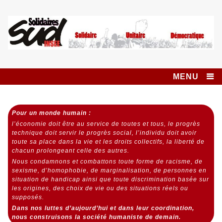
Skip
to
content
Syndicat SUD
SOLIDAIRES UNITAIRE DÉMOCRATIQUE
INSEE SOLIDAIRES
MENU
Pour un monde humain :
l’économie doit être au service de toutes et tous,
le progrès
technique doit servir le progrès social,
l’individu doit avoir
toute sa place dans la vie et les droits collectifs, la liberté de
chacun prolongeant celle des autres.
Nous condamnons et combattons toute forme de racisme, de
sexisme, d’homophobie, de marginalisation, de personnes en
situation de handicap ainsi que toute discrimination basée sur
les origines, des choix de vie ou des situations réels ou
supposés.
Dans nos luttes d’aujourd’hui et dans leur coordination,
nous construisons la société humaniste de demain.