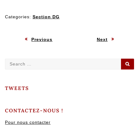
Categories:
Section DG
Navigation
:
:
Previous
Next
de
Search
SE
l’article
for:
TWEETS
CONTACTEZ-NOUS !
Pour nous contacter