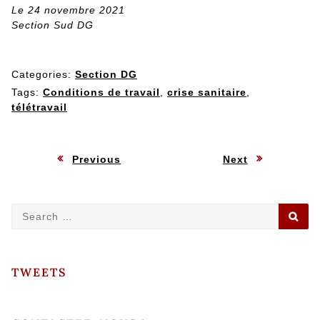
Le 24 novembre 2021
Section Sud DG
Categories:
Section DG
Tags:
Conditions de travail
,
crise sanitaire
,
télétravail
Navigation
:
:
Previous
Next
de
Search
SE
l’article
for:
TWEETS