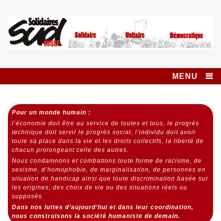
Skip
to
content
Syndicat SUD
SOLIDAIRES UNITAIRE DÉMOCRATIQUE
INSEE SOLIDAIRES
MENU
Pour un monde humain :
l’économie doit être au service de toutes et tous,
le progrès
technique doit servir le progrès social,
l’individu doit avoir
toute sa place dans la vie et les droits collectifs, la liberté de
chacun prolongeant celle des autres.
Nous condamnons et combattons toute forme de racisme, de
sexisme, d’homophobie, de marginalisation, de personnes en
situation de handicap ainsi que toute discrimination basée sur
les origines, des choix de vie ou des situations réels ou
supposés.
Dans nos luttes d’aujourd’hui et dans leur coordination,
nous construisons la société humaniste de demain.