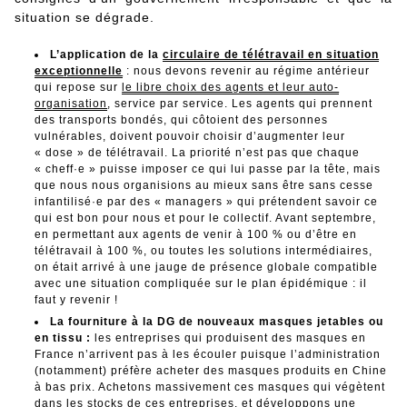
situation se dégrade.
L’application de la
circulaire de télétravail en situation
exceptionnelle
: nous devons revenir au régime antérieur
qui repose sur
le libre choix des agents et leur auto-
organisation
, service par service. Les agents qui prennent
des transports bondés, qui côtoient des personnes
vulnérables, doivent pouvoir choisir d’augmenter leur
« dose » de télétravail. La priorité n’est pas que chaque
« cheff·e » puisse imposer ce qui lui passe par la tête, mais
que nous nous organisions au mieux sans être sans cesse
infantilisé·e par des « managers » qui prétendent savoir ce
qui est bon pour nous et pour le collectif. Avant septembre,
en permettant aux agents de venir à 100 % ou d’être en
télétravail à 100 %, ou toutes les solutions intermédiaires,
on était arrivé à une jauge de présence globale compatible
avec une situation compliquée sur le plan épidémique : il
faut y revenir !
La fourniture à la DG de nouveaux masques jetables ou
en tissu :
les entreprises qui produisent des masques en
France n’arrivent pas à les écouler puisque l’administration
(notamment) préfère acheter des masques produits en Chine
à bas prix. Achetons massivement ces masques qui végètent
dans les stocks de ces entreprises, et développons une