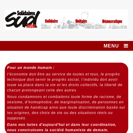
Skip
to
content
Syndicat SUD
SOLIDAIRES UNITAIRE DÉMOCRATIQUE
INSEE SOLIDAIRES
MENU
Pour un monde humain :
l’économie doit être au service de toutes et tous,
le progrès
technique doit servir le progrès social,
l’individu doit avoir
toute sa place dans la vie et les droits collectifs, la liberté de
chacun prolongeant celle des autres.
Nous condamnons et combattons toute forme de racisme, de
sexisme, d’homophobie, de marginalisation, de personnes en
situation de handicap ainsi que toute discrimination basée sur
les origines, des choix de vie ou des situations réels ou
supposés.
Dans nos luttes d’aujourd’hui et dans leur coordination,
nous construisons la société humaniste de demain.