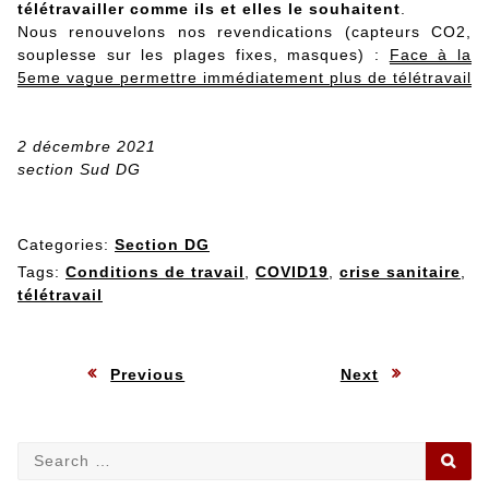
télétravailler comme ils et elles le souhaitent
.
Nous renouvelons nos revendications (capteurs CO2,
souplesse sur les plages fixes, masques) :
Face à la
5eme vague permettre immédiatement plus de télétravail
2 décembre 2021
section Sud DG
Categories:
Section DG
Tags:
Conditions de travail
,
COVID19
,
crise sanitaire
,
télétravail
Navigation
:
:
Previous
Next
de
Search
SE
l’article
for: